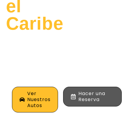
el
Caribe
Alquila los mejores
vehículos de alta
gama para tus viajes
de negocios o placer
en la costa norte de
Colombia.
Ver
Hacer una
Nuestros
Reserva
Autos
0
+
0
%
0