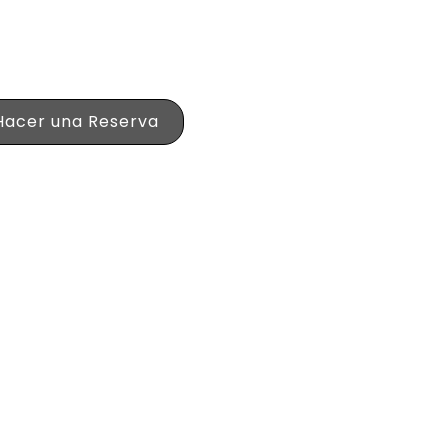
ma para tus viajes de negocios o
Hacer una Reserva
%
fechos
Asistencia en Carretera
Calificació