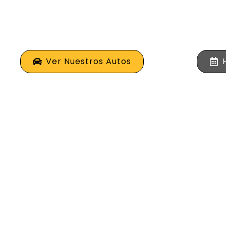
Alquila los mejores vehículos de alta ga
placer en la costa norte de Colombia.
Ver Nuestros Autos
0
+
0
Vehículos Disponibles
Clientes Satis