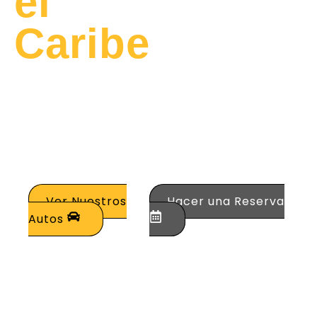
el
Caribe
Alquila los mejores
vehículos de alta
gama para tus viajes
de negocios o placer
en la costa norte de
Colombia.
Ver Nuestros
Hacer una Reserva
Autos
0
+
0
%
0
Vehículos
Clientes
Asistencia
Calificación