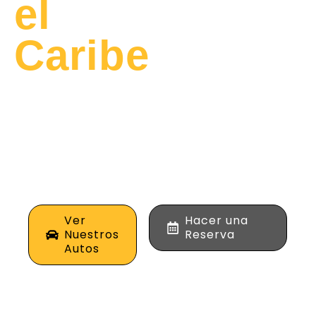
el
Caribe
Alquila los mejores
vehículos de alta
gama para tus viajes
de negocios o placer
en la costa norte de
Colombia.
Ver
Hacer una
Nuestros
Reserva
Autos
0
+
0
%
0