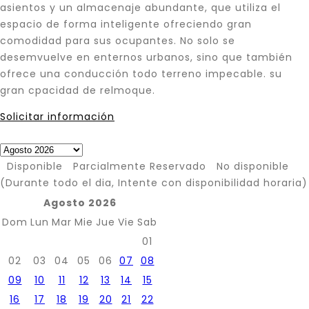
asientos y un almacenaje abundante, que utiliza el
espacio de forma inteligente ofreciendo gran
comodidad para sus ocupantes. No solo se
desemvuelve en enternos urbanos, sino que también
ofrece una conducción todo terreno impecable. su
gran cpacidad de relmoque.
Solicitar información
A partir de
$
800,000
Disponible
Parcialmente Reservado
No disponible
(Durante todo el dia, Intente con disponibilidad horaria)
Agosto 2026
Dom
Lun
Mar
Mie
Jue
Vie
Sab
01
02
03
04
05
06
07
08
09
10
11
12
13
14
15
16
17
18
19
20
21
22