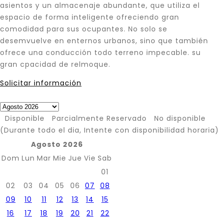
asientos y un almacenaje abundante, que utiliza el
espacio de forma inteligente ofreciendo gran
comodidad para sus ocupantes. No solo se
desemvuelve en enternos urbanos, sino que también
ofrece una conducción todo terreno impecable. su
gran cpacidad de relmoque.
Solicitar información
A partir de
$
800,000
Disponible
Parcialmente Reservado
No disponible
(Durante todo el dia, Intente con disponibilidad horaria)
Agosto 2026
Dom
Lun
Mar
Mie
Jue
Vie
Sab
01
02
03
04
05
06
07
08
09
10
11
12
13
14
15
16
17
18
19
20
21
22