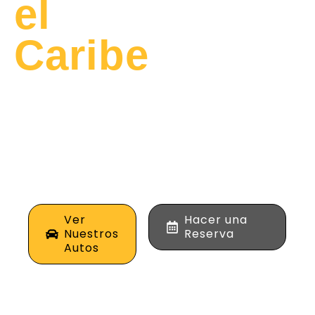
el
Caribe
Alquila los mejores
vehículos de alta
gama para tus viajes
de negocios o placer
en la costa norte de
Colombia.
Ver
Hacer una
Nuestros
Reserva
Autos
0
+
0
%
0