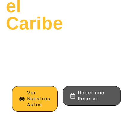
el
Caribe
Alquila los mejores
vehículos de alta
gama para tus viajes
de negocios o placer
en la costa norte de
Colombia.
Ver
Hacer una
Nuestros
Reserva
Autos
0
+
0
%
0