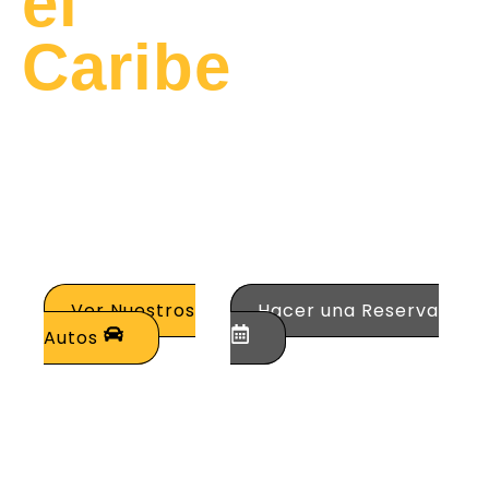
el
Caribe
Alquila los mejores
vehículos de alta
gama para tus viajes
de negocios o placer
en la costa norte de
Colombia.
Ver Nuestros
Hacer una Reserva
Autos
0
+
0
%
0
Vehículos
Clientes
Asistencia
Calificación