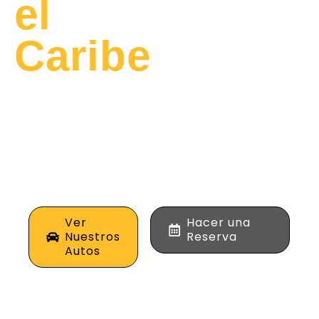
el
Caribe
Alquila los mejores
vehículos de alta
gama para tus viajes
de negocios o placer
en la costa norte de
Colombia.
Ver
Hacer una
Nuestros
Reserva
Autos
0
+
0
%
0