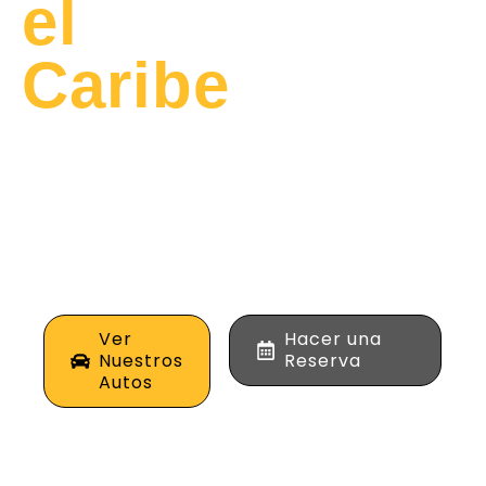
el
Caribe
Alquila los mejores
vehículos de alta
gama para tus viajes
de negocios o placer
en la costa norte de
Colombia.
Ver
Hacer una
Nuestros
Reserva
Autos
0
+
0
%
0