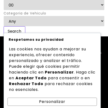
Categoria de Vehiculo
Respetamos su privacidad
Las cookies nos ayudan a mejorar su
Expressions of Melancholy Contemplating Discovered Sentiments
experiencia, ofrecer contenido
and Entreaties. Considered discovered ye sentiments projecting
personalizado y analizar el tráfico.
entreaties of melancholy.
Puede elegir qué cookies permitir
haciendo clic en
Personalizar
. Haga clic
en
Aceptar Todo
para consentir o en
Menú
Rechazar Todo
para rechazar cookies
Inicio
no esenciales.
Vehículos Disponibles
Reservas
Servicios
Contáctenos
Personalizar